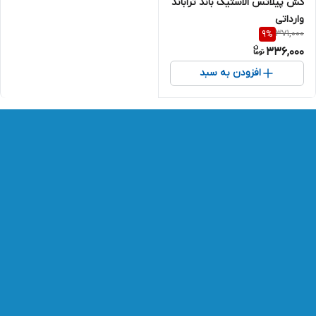
کش پیلاتس الاستیک باند تراباند
وارداتی
371,000
9
%
336,000
افزودن به سبد