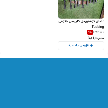
عصای کوهنوردی کلیپسی باتومی
Tuobing
1,222,000
9
%
1,110,000
افزودن به سبد