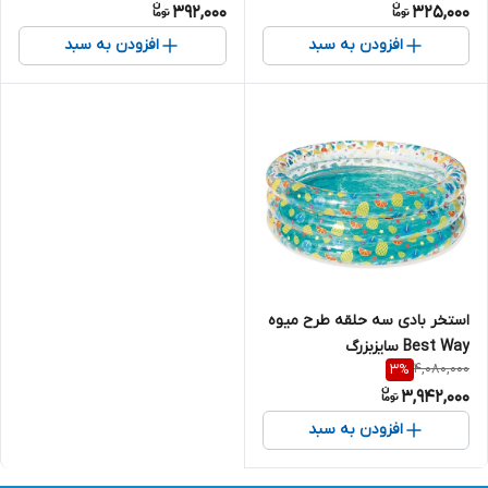
392,000
325,000
افزودن به سبد
افزودن به سبد
استخر بادی سه حلقه طرح میوه
Best Way سایزبزرگ
4,080,000
3
%
3,942,000
افزودن به سبد