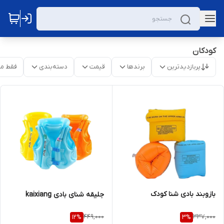
کودکان
پربازدیدترین
برندها
قیمت
دسته‌بندی
فقط م
بازوبند بادی شنا کودک
جلیقه شنای بادی kaixiang
449,000
337,000
12
%
3
%