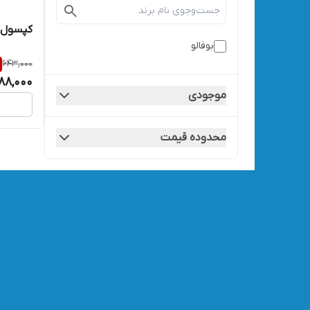
کپسول گاز 230 گرم
بوفالو
643,000
88,000
موجودی
محدوده قیمت