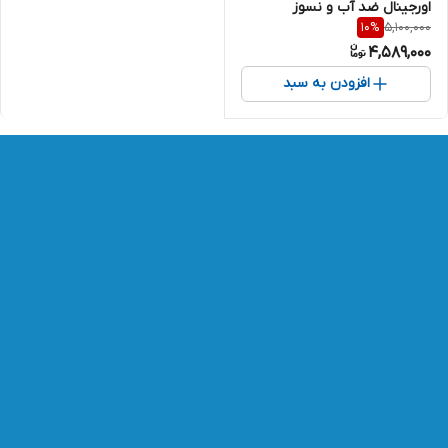
اورجینال ضد آب و نسوز
5,100,000
10
%
4,589,000
افزودن به سبد