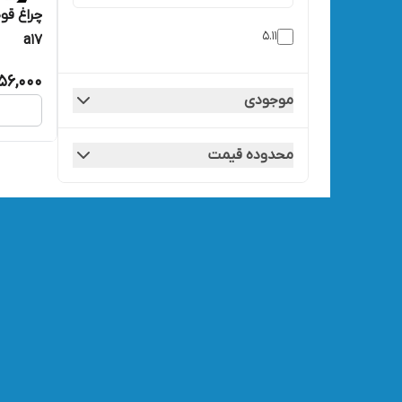
5.11
a17
356,000
موجودی
محدوده قیمت