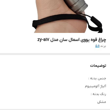
چراغ قوه یووی اسمال سان مدل zy-a17
برند:
5.11
توضیحات
جنس بدنه :
آلیاژ آلومینیوم
رنگ بدنه :
مشکی
مقاومت در برابر آب :