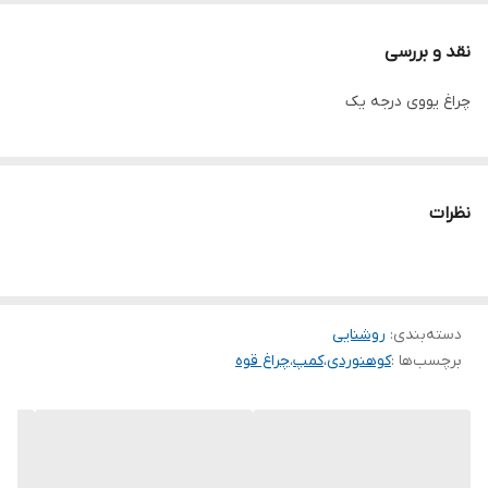
دارد
نقد و بررسی
تعداد لامپ :
چراغ یووی درجه یک
1 عدد
میزان روشنایی :
-
قابلیت زوم :
نظرات
ندارد
برد نور :
5 متر
دسته‌بندی
:
روشنایی
برچسب‌ها :
کوهنوردی
،
کمپ
،
چراغ قوه