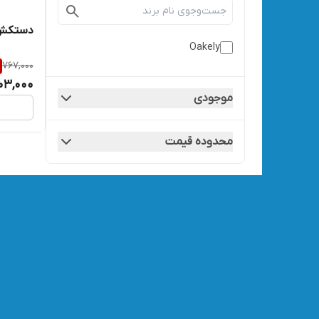
دستکش ت
Oakely
767,000
03,000
موجودی
محدوده قیمت