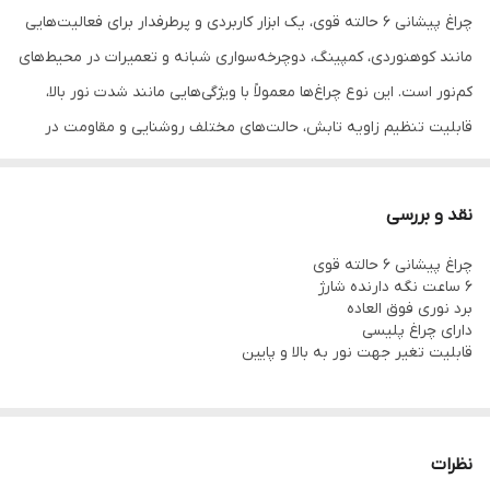
چراغ پیشانی ۶ حالته قوی، یک ابزار کاربردی و پرطرفدار برای فعالیت‌هایی
مانند کوهنوردی، کمپینگ، دوچرخه‌سواری شبانه و تعمیرات در محیط‌های
کم‌نور است. این نوع چراغ‌ها معمولاً با ویژگی‌هایی مانند شدت نور بالا،
قابلیت تنظیم زاویه تابش، حالت‌های مختلف روشنایی و مقاومت در
برابر شرایط محیطی طراحی می‌شوند.
🔦 ویژگی‌های کلیدی چراغ پیشانی ۶ حالته قوی
نقد و بررسی
شدت نور بالا:
این چراغ‌ها معمولاً با لامپ‌های LED قدرتمند طراحی
چراغ پیشانی 6 حالته قوی
می‌شوند که می‌توانند برد نوری تا ۳۰۰ متر یا بیشتر را فراهم کنند.
6 ساعت نگه دارنده شارژ
حالت‌های مختلف روشنایی:
شامل نور سفید قوی، نور کم، نور قرمز
برد نوری فوق العاده
دارای چراغ پلیسی
(برای حفظ دید شبانه)، حالت چشمک‌زن (برای هشدار یا
قابلیت تغیر جهت نور به بالا و پایین
سیگنال‌دهی) و برخی مدل‌ها دارای نور UV یا سبز برای کاربردهای
خاص هستند.
قابلیت تنظیم زاویه تابش:
امکان تنظیم زاویه تابش چراغ به صورت
نظرات
عمودی، که برای تطبیق با نیازهای مختلف بسیار مفید است.