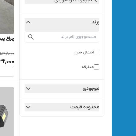
تجهیزات کوهنوردی
برند
چراغ پیشانی 3 حالته 
اسمال سان
1,297,000
232,000
متفرقه
موجودی
محدوده قیمت