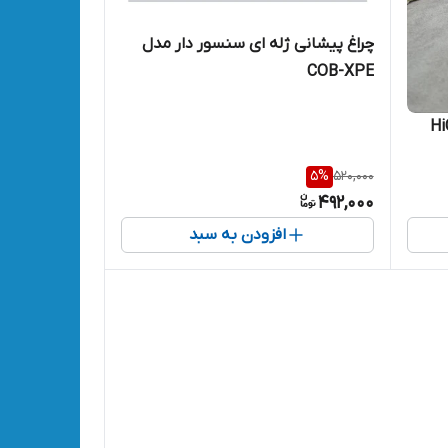
چراغ پیشانی ژله ای سنسور دار مدل
COB-XPE
5
%
520,000
492,000
افزودن به سبد