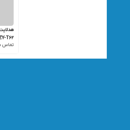
هدلایت 
 Sun ZY-T62
تماس ب