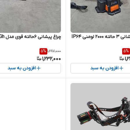
2000 لومنی IP64
چراغ پیشانی 6حالته قوی مدل HiGh
5
%
1,297,000
5
%
1,232,000
1,
افزودن به سبد
افزودن به سبد