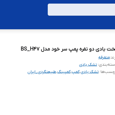
ت بادی دو نفره پمپ سر خود مدل BS_H47
ند:
متفرقه
ته‌بندی
:
تشک بادی
چسب‌ها :
تشک بادی
،
کمپ
،
کمپینگ
،
طبیعتگردی_ایران