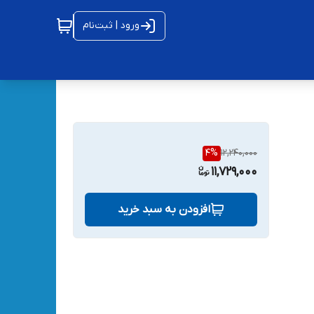
ورود | ثبت‌نام
4
%
12,240,000
11,729,000
افزودن به سبد خرید