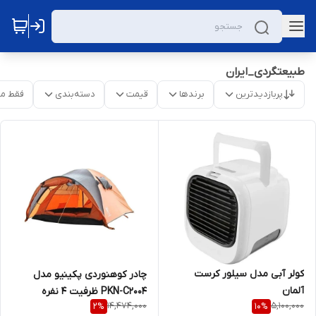
طبیعتگردی_ایران
پربازدیدترین
برندها
قیمت
دسته‌بندی
فقط م
کولر آبی مدل سیلور کرست
چادر کوهنوردی پکینیو مدل
آلمان
PKN-C2004 ظرفیت ۴ نفره
14,474,000
5,100,000
2
%
10
%