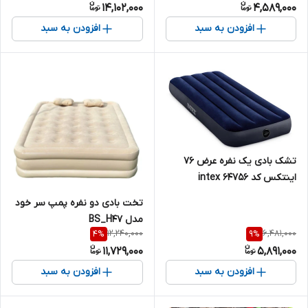
14,102,000
4,589,000
افزودن به سبد
افزودن به سبد
تشک بادی یک نفره عرض 76
اینتکس کد 64756 intex
تخت بادی دو نفره پمپ سر خود
مدل BS_H47
12,240,000
6,481,000
4
%
9
%
11,729,000
5,891,000
افزودن به سبد
افزودن به سبد