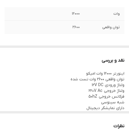
وات
12000
توان واقعی
2600
نقد و بررسی
اینورتر 12000 وات امیکو
توان واقعی 2600 وات تست شده
ولتاژ ورودی 12V DC
ولتاژ خروجی 220V Ac
فرکانس خروجی 50hZ
شبه سینوسی
دارای نمایشگر دیجیتال
بدنه فلزی و مقاوم
ساخت چین
توان واقعی 4/5k
نظرات