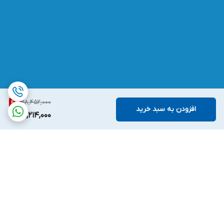
28,452,000
4
%
افزودن به سبد خرید
27,214,000
برگشت به بالا