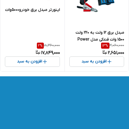
اینورتر مبدل برق خودرو۵۰۰۰وات
مبدل برق 12 ولت به 220 ولت
1500 وات فندکی مدل Power
18,360,000
3,060,000
2
%
13
%
Inverteb
17,849,000
2,651,000
افزودن به سبد
افزودن به سبد