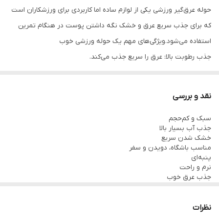
حوله عرق‌گیر ورزشی یکی از لوازم ساده اما کاربردی برای ورزشکاران است
که برای جذب سریع عرق و خشک نگه داشتن پوست در هنگام تمرین
استفاده می‌شود.ویژگی‌های مهم یک حوله ورزشی خوب
جذب رطوبت بالا: عرق را سریع جذب می‌کند.
خشک شدن سریع: پس از استفاده زود خشک می‌شود و بوی نامطبوع
نمی‌گیرد.
نقد و بررسی
وزن سبک: حمل آن در کیف ورزشی آسان است.
سبک و کم‌حجم
نرمی و لطافت: باعث تحریک پوست نمی‌شود.
جذب آب بسیار بالا
قابلیت شست‌وشوی مکرر: کیفیت خود را پس از چندین بار شست‌وشو
خشک شدن سریع
مناسب باشگاه، دویدن و سفر
حفظ می‌کند.
پنبه‌ای
انواع حوله عرق‌گیر ورزشی
نرم و راحت
جذب عرق خوب
میکروفایبر
خشک شدن کندتر نسبت به میکروفایبر
حوله خنک‌کننده (Cooling Towel)
سبک و کم‌حجم
پس از خیس شدن احساس خنکی ایجاد می‌کند.
نظرات
جذب آب بسیار بالا
مناسب ورزش در هوای گرم و فعالیت‌های طولانی.