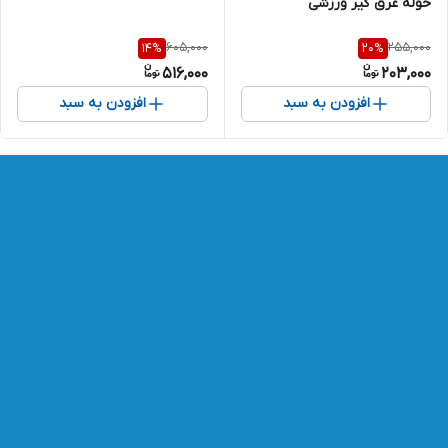
حوله عرق گیر ورزشی
605,000
255,000
14
%
20
%
516,000
203,000
افزودن به سبد
افزودن به سبد