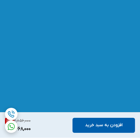
2,856,000
13
%
افزودن به سبد خرید
2,468,000