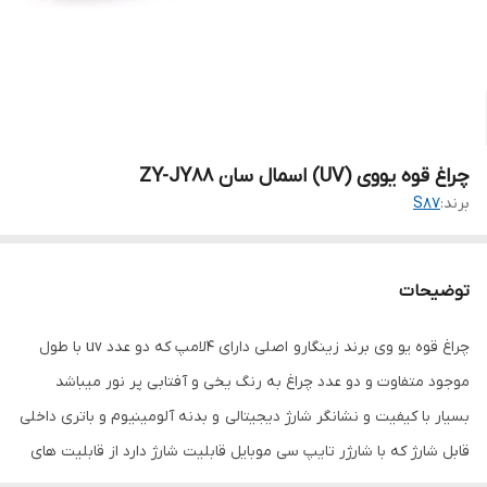
چراغ قوه یووی (UV) اسمال سان ZY-JY88
برند:
S87
توضیحات
چراغ قوه یو وی برند زینگارو اصلی دارای 4لامپ که دو عدد uv با طول
موجود متفاوت و دو عدد چراغ به رنگ یخی و آفتابی پر نور میباشد
بسیار با کیفیت و نشانگر شارژ دیجیتالی و بدنه آلومینیوم و باتری داخلی
قابل شارژ که با شارژر تایپ سی موبایل قابلیت شارژ دارد از قابلیت های
این چراغ قوه برای پیدا کردن سنگهای قیمتی و پیدا کردن عقرب و حشرات