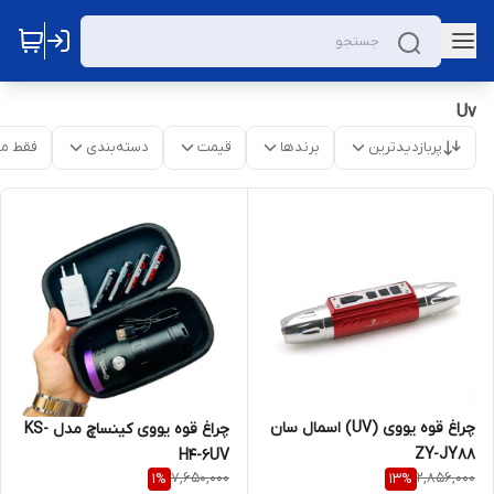
Uv
پربازدیدترین
برندها
قیمت
دسته‌بندی
فقط م
چراغ قوه یووی (UV) اسمال سان
چراغ قوه یووی کینساچ مدل KS-
ZY-JY88
H4-6UV
7,650,000
2,856,000
1
%
13
%